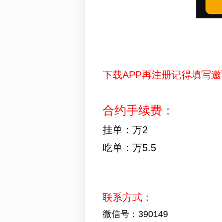
下载APP再注册记得填写邀
合约手续费：
挂单：万2
吃单：万5.5
联系方式：
微信号：390149