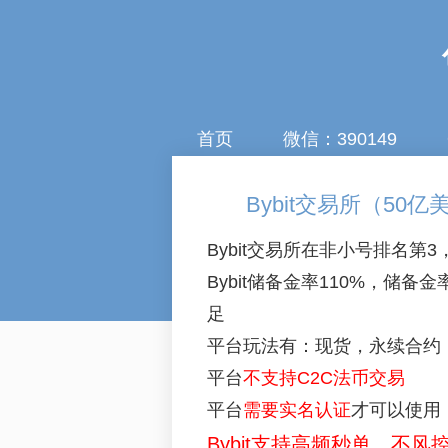
首页
微信：390149
Bybit交易所（5
Bybit交易所在非小号排名第
Bybit储备金率110%，储
足
平台玩法有：现货，永续合约
平台
不支持C2C法币交易
平台
需要实名认证
才可以使用
Bybit支持高频秒单，不