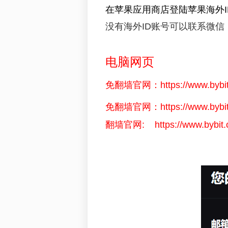
在苹果应用商店登陆苹果海外I
没有海外ID账号可以联系微信：3
电脑网页
免翻墙官网：
https://www.bybi
免翻墙官网：https://www.bybits
翻墙官网: https://www.bybit.